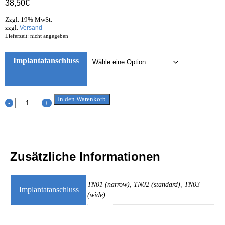
38,50
€
Zzgl. 19% MwSt.
zzgl.
Versand
Lieferzeit: nicht angegeben
Implantatanschluss
In den Warenkorb
-
+
Zusätzliche Informationen
TN01 (narrow), TN02 (standard), TN03
Implantatanschluss
(wide)