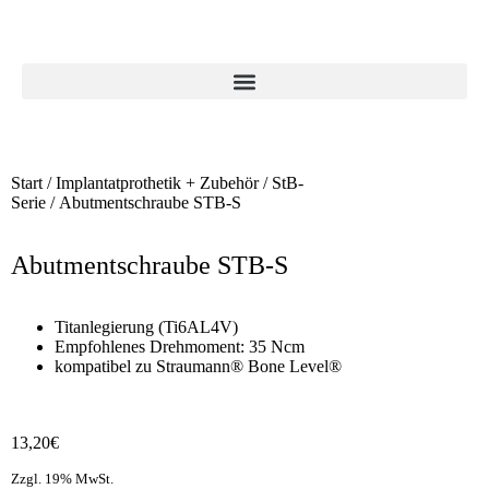
Start
/
Implantatprothetik + Zubehör
/
StB-
Serie
/ Abutmentschraube STB-S
Abutmentschraube STB-S
Titanlegierung (Ti6AL4V)
Empfohlenes Drehmoment: 35 Ncm
kompatibel zu Straumann® Bone Level®
13,20
€
Zzgl. 19% MwSt.