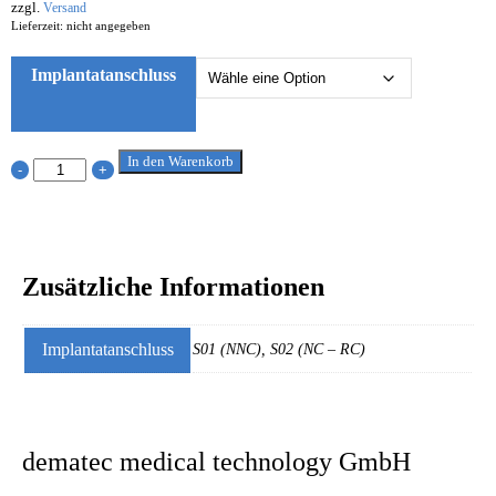
zzgl.
Versand
Lieferzeit: nicht angegeben
Implantatanschluss
In den Warenkorb
-
+
Zusätzliche Informationen
Implantatanschluss
S01 (NNC), S02 (NC – RC)
dematec medical technology GmbH