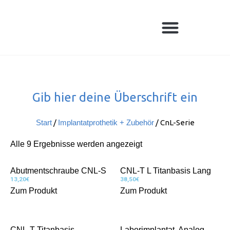
Gib hier deine Überschrift ein
Start
/
Implantatprothetik + Zubehör
/ CnL-Serie
Alle 9 Ergebnisse werden angezeigt
Abutmentschraube CNL-S
CNL-T L Titanbasis Lang
13,20
€
38,50
€
Zum Produkt
Zum Produkt
CNL-T Titanbasis
Laborimplantat, Analog